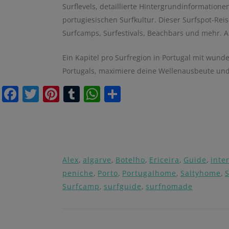
Surflevels, detaillierte Hintergrundinformatio
portugiesischen Surfkultur.
Dieser
Surfspot-Reis
Surfcamps, Surfestivals, Beachbars und mehr. A
Ein Kapitel pro Surfregion in Portugal mit wund
Portugals, maximiere deine Wellenausbeute und 
Facebook
Twitter
Pinterest
Tumblr
WhatsApp
Share
Alex
,
algarve
,
Botelho
,
Ericeira
,
Guide
,
inte
peniche
,
Porto
,
Portugalhome
,
Saltyhome
,
Surfcamp
,
surfguide
,
surfnomade