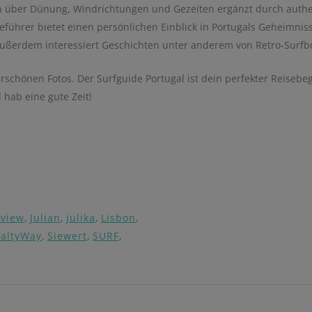
nen über Dünung, Windrichtungen und Gezeiten ergänzt durch authe
eführer bietet einen persönlichen Einblick in Portugals Geheimniss
ußerdem interessiert Geschichten unter anderem von Retro-Surfbo
erschönen Fotos. Der Surfguide Portugal ist dein perfekter Reisebe
hab eine gute Zeit!
rview
,
Julian
,
julika
,
Lisbon
,
SaltyWay
,
Siewert
,
SURF
,